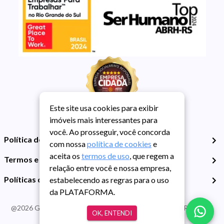
Este site usa cookies para exibir
imóveis mais interessantes para
você. Ao prosseguir, você concorda
Política de Privacidade
com nossa
política de cookies
e
aceita os
termos de uso
, que regem a
Termos e Condições de Uso
relação entre você e nossa empresa,
Políticas de Cookies
estabelecendo as regras para o uso
da PLATAFORMA.
@
2026
Guarida Imóvel. Todos os direitos reservados. CRECI RS -
OK, ENTENDI
413J | CNPJ Guarida: 89.398.606/0001-30