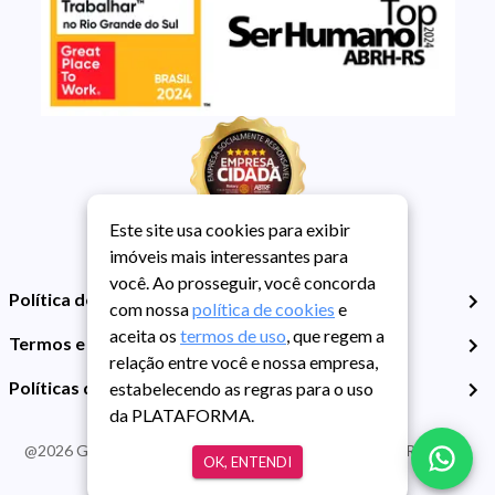
Este site usa cookies para exibir
imóveis mais interessantes para
você. Ao prosseguir, você concorda
Política de Privacidade
com nossa
política de cookies
e
aceita os
termos de uso
, que regem a
Termos e Condições de Uso
relação entre você e nossa empresa,
Políticas de Cookies
estabelecendo as regras para o uso
da PLATAFORMA.
@
2026
Guarida Imóvel. Todos os direitos reservados. CRECI RS -
OK, ENTENDI
413J | CNPJ Guarida: 89.398.606/0001-30