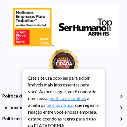
Este site usa cookies para exibir
imóveis mais interessantes para
você. Ao prosseguir, você concorda
Política de Privacidade
com nossa
política de cookies
e
aceita os
termos de uso
, que regem a
Termos e Condições de Uso
relação entre você e nossa empresa,
Políticas de Cookies
estabelecendo as regras para o uso
da PLATAFORMA.