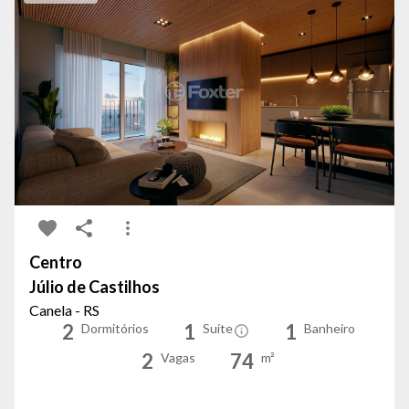
Centro
Júlio de Castilhos
Canela - RS
2
1
1
Dormitórios
Suíte
Banheiro
2
74
Vagas
m²