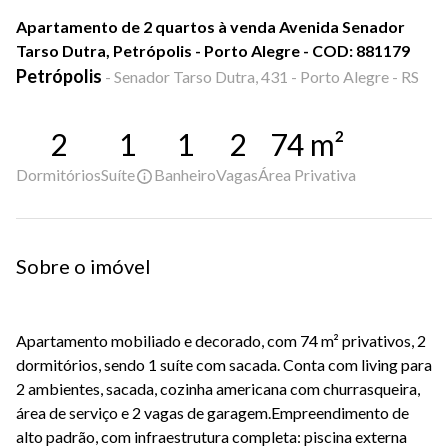
Apartamento de 2 quartos à venda Avenida Senador
Tarso Dutra, Petrópolis - Porto Alegre - COD: 881179
Petrópolis
-
Senador Tarso Dutra, 431 - Porto Alegre - RS
2
1
1
2
74
m²
Dormitórios
Suíte
Banheiro
Vagas
Área Privativa
Sobre o imóvel
Apartamento mobiliado e decorado, com 74 m² privativos, 2
dormitórios, sendo 1 suíte com sacada. Conta com living para
2 ambientes, sacada, cozinha americana com churrasqueira,
área de serviço e 2 vagas de garagem.Empreendimento de
alto padrão, com infraestrutura completa: piscina externa