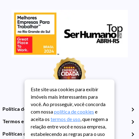
Este site usa cookies para exibir
imóveis mais interessantes para
você. Ao prosseguir, você concorda
Política de Privacidade
com nossa
política de cookies
e
aceita os
termos de uso
, que regem a
Termos e Condições de Uso
relação entre você e nossa empresa,
Políticas de Cookies
estabelecendo as regras para o uso