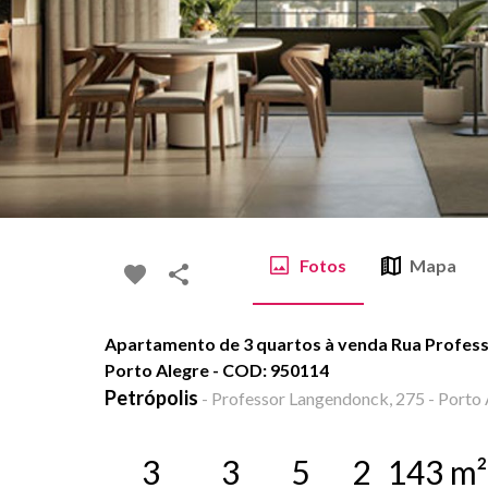
Fotos
Mapa
Apartamento de 3 quartos à venda Rua Profess
Porto Alegre - COD: 950114
Petrópolis
-
Professor Langendonck, 275 - Porto 
3
3
5
2
143
m²