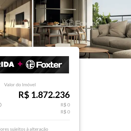
Valor do Imóvel
R$ 1.872.236
R$ 0
R$ 0
ores sujeitos à alteração