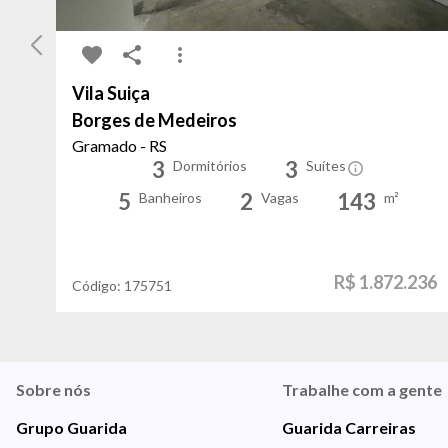
Vila Suiça
Borges de Medeiros
Gramado - RS
3
3
Dormitórios
Suítes
5
2
143
Banheiros
Vagas
m²
R$ 1.872.236
Código:
175751
Sobre nós
Trabalhe com a gente
Grupo Guarida
Guarida Carreiras