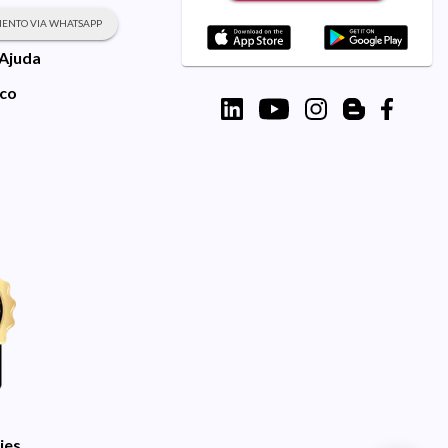
ENTO VIA WHATSAPP
 Ajuda
sco
ies