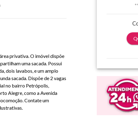
a
*
Co
Qu
área privativa
.
O imóvel dispõe
ompartilham uma sacada. Possui
da,
dois lavabos
, e um
amplo
gunda sacada.
Dispõe de
2 vagas
ial no bairro
Petrópolis
,
orto Alegre, como a
Avenida
a locomoção. Contate um
ustrativas.