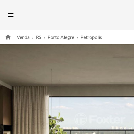
Venda
›
RS
›
Porto Alegre
›
Petrópolis