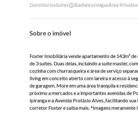
Dormitórios
Suítes
Banheiros
Vagas
Área Privativ
Sobre o imóvel
Foxter
Imobiliária
vende apartamento de
143m² de 
de
3 suítes
. Duas delas, incluindo a suíte master, c
cozinha com churrasqueira e área de serviço separa
living em conceito aberto
com lareira e acesso à se
de garagem
.
More em uma área tranquila e residenc
próximo a mercados e a importantes avenidas de P
Ipiranga
e a
Avenida Protásio Alves
, facilitando su
corretor
Foxter
e saiba mais.
*Imagens meramente il