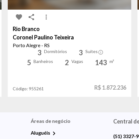
Rio Branco
Coronel Paulino Teixeira
Porto Alegre - RS
3
3
Dormitórios
Suítes
5
2
143
Banheiros
Vagas
m²
R$ 1.872.236
Código:
955261
Áreas de negócio
Central d
Aluguéis
(51) 3327-