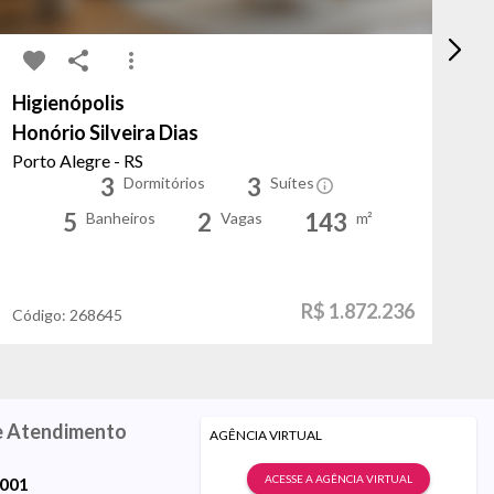
Higienópolis
Ri
Honório Silveira Dias
Ca
Porto Alegre - RS
Po
3
3
Dormitórios
Suítes
5
2
143
Banheiros
Vagas
m²
R$ 1.872.236
Código:
268645
Có
e Atendimento
AGÊNCIA VIRTUAL
ACESSE A AGÊNCIA VIRTUAL
9001