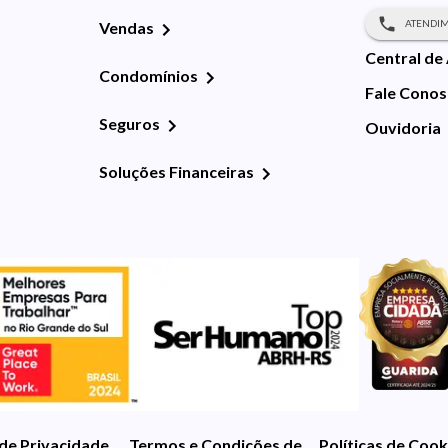
ATENDIM
Vendas
Central de
Condomínios
Fale Cono
Seguros
Ouvidoria
Soluções Financeiras
 de Privacidade
Termos e Condições de Uso
Políticas de Cook