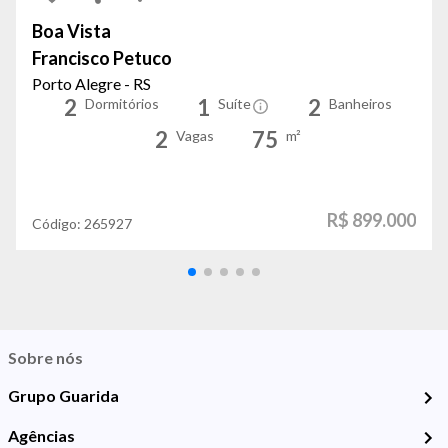
Boa Vista
Francisco Petuco
Porto Alegre - RS
2
1
2
Dormitórios
Suíte
Banheiros
2
75
Vagas
m²
R$ 899.000
Código:
265927
Sobre nós
Grupo Guarida
Agências