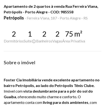
Apartamento de 2 quartos à venda Rua Ferreira Viana,
Petrópolis - Porto Alegre - COD: 985558
Petrópolis
-
Ferreira Viana, 187 - Porto Alegre - RS
2
1
2
2
75
m²
Dormitórios
Suíte
Banheiros
Vagas
Área Privativa
Sobre o imóvel
Foxter Cia Imobiliária vende excelente apartamento no
bairro Petrópolis, ao lado do
Petrópolis Tênis Clube
.
Imóvel com
vista deslumbrante para o pôr do sol do
Guaíba
, oferecendo muito charme e conforto. O
apartamento conta com
living para dois ambientes
, com