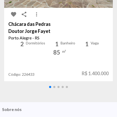
Chácara das Pedras
Doutor Jorge Fayet
Porto Alegre - RS
2
1
1
Dormitórios
Banheiro
Vaga
85
m²
R$ 1.400.000
Código:
226433
Sobre nós