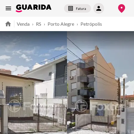
Fatura
Venda
›
RS
›
Porto Alegre
›
Petrópolis