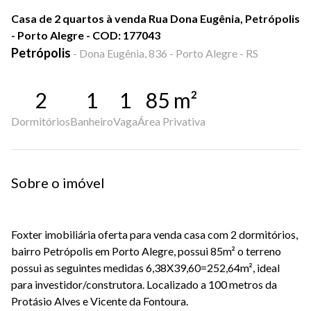
Casa de 2 quartos à venda Rua Dona Eugênia, Petrópolis
- Porto Alegre - COD: 177043
Petrópolis
-
Dona Eugênia, 836 - Porto Alegre - RS
2
1
1
85
m²
Dormitórios
Banheiro
Vaga
Área Privativa
Sobre o imóvel
Foxter imobiliária oferta para venda casa com 2 dormitórios,
bairro Petrópolis em Porto Alegre, possui 85m² o terreno
possui as seguintes medidas 6,38X39,60=252,64m², ideal
para investidor/construtora. Localizado a 100 metros da
Protásio Alves e Vicente da Fontoura.