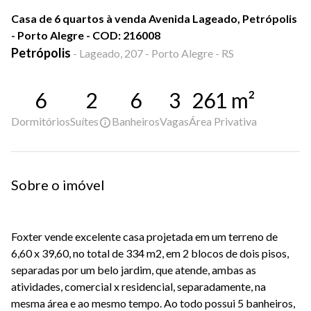
Casa de 6 quartos à venda Avenida Lageado, Petrópolis
- Porto Alegre - COD: 216008
Petrópolis
-
Lageado, 207 - Porto Alegre - RS
6
2
6
3
261
m²
Dormitórios
Suítes
Banheiros
Vagas
Área Privativa
Sobre o imóvel
Foxter vende excelente casa projetada em um terreno de
6,60 x 39,60, no total de 334 m2, em 2 blocos de dois pisos,
separadas por um belo jardim, que atende, ambas as
atividades, comercial x residencial, separadamente, na
mesma área e ao mesmo tempo. Ao todo possui 5 banheiros,