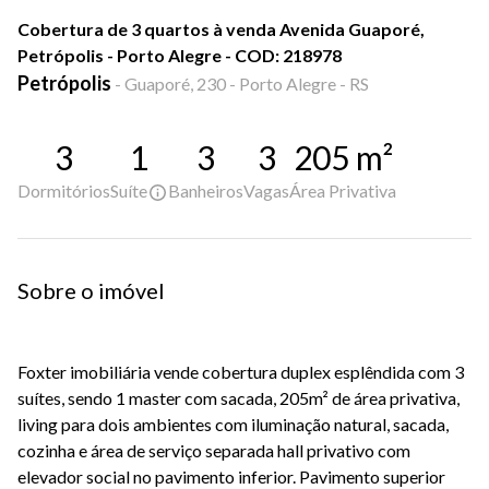
Cobertura de 3 quartos à venda Avenida Guaporé,
Petrópolis - Porto Alegre - COD: 218978
Petrópolis
-
Guaporé, 230 - Porto Alegre - RS
3
1
3
3
205
m²
Dormitórios
Suíte
Banheiros
Vagas
Área Privativa
Sobre o imóvel
Foxter imobiliária vende cobertura duplex esplêndida com 3
suítes, sendo 1 master com sacada, 205m² de área privativa,
living para dois ambientes com iluminação natural, sacada,
cozinha e área de serviço separada hall privativo com
elevador social no pavimento inferior. Pavimento superior