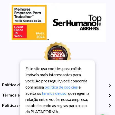
Este site usa cookies para exibir
imóveis mais interessantes para
você. Ao prosseguir, você concorda
Política de Privacidade
com nossa
política de cookies
e
aceita os
termos de uso
, que regem a
Termos e Condições de Uso
relação entre você e nossa empresa,
Políticas de Cookies
estabelecendo as regras para o uso
da PLATAFORMA.