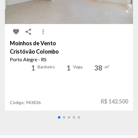
Moinhos de Vento
Cristóvão Colombo
Porto Alegre - RS
1
1
38
Banheiro
Vaga
m²
R$ 142.500
Código:
943836