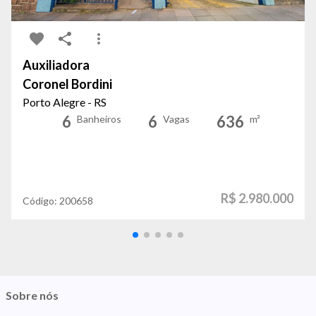
Auxiliadora
Coronel Bordini
Porto Alegre - RS
6
6
636
Banheiros
Vagas
m²
R$ 2.980.000
Código:
200658
Sobre nós