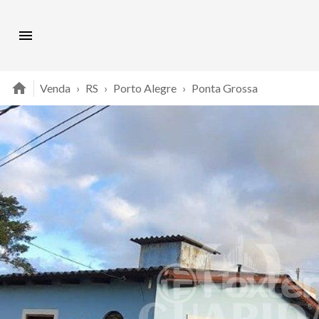
Venda
›
RS
›
Porto Alegre
›
Ponta Grossa