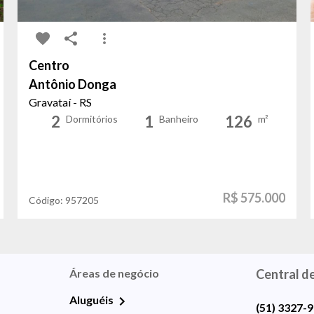
Centro
Antônio Donga
Gravataí - RS
2
1
126
Dormitórios
Banheiro
m²
R$ 575.000
Código:
957205
Áreas de negócio
Central d
Aluguéis
(51) 3327-