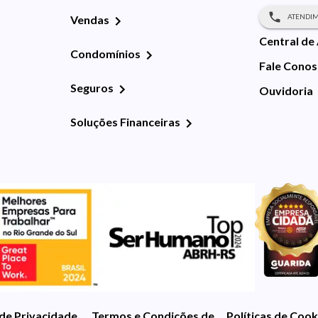
ATENDIM
Vendas
Central de
Condomínios
Fale Cono
Seguros
Ouvidoria
Soluções Financeiras
 de Privacidade
Termos e Condições de Uso
Políticas de Cook