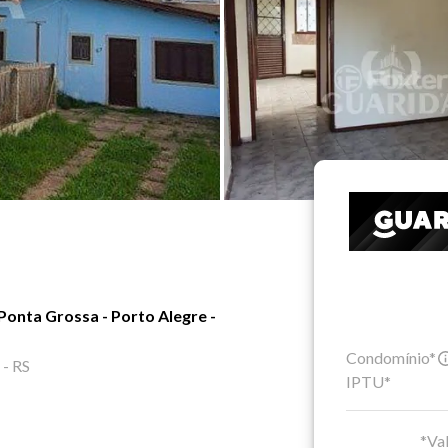
Ponta Grossa - Porto Alegre -
Condomínio*
 - RS
IPTU*
*Val