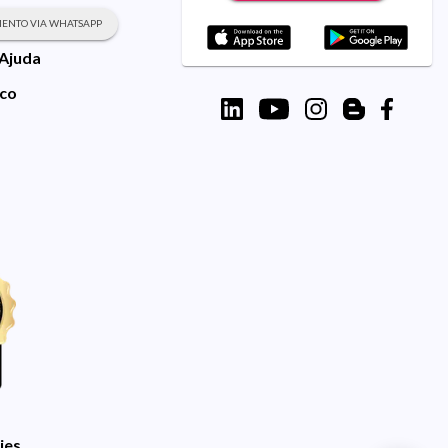
ENTO VIA WHATSAPP
 Ajuda
sco
ies