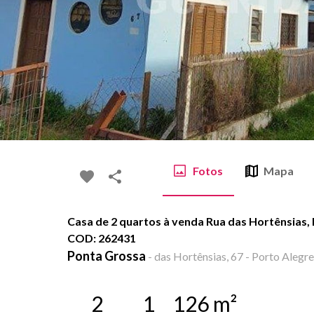
Fotos
Mapa
Casa de 2 quartos à venda Rua das Hortênsias, 
COD: 262431
Ponta Grossa
-
das Hortênsias, 67 - Porto Alegre
2
1
126
m²