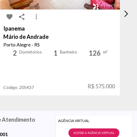
Ipanema
Cr
Mário de Andrade
Do
Porto Alegre - RS
Po
2
1
126
Dormitórios
Banheiro
m²
R$ 575.000
Código:
205437
Có
e Atendimento
AGÊNCIA VIRTUAL
ACESSE A AGÊNCIA VIRTUAL
9001