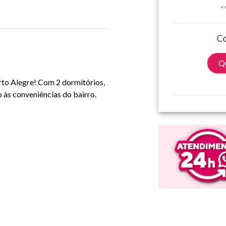
*
Co
Qu
rto Alegre! Com 2 dormitórios,
o às conveniências do bairro.