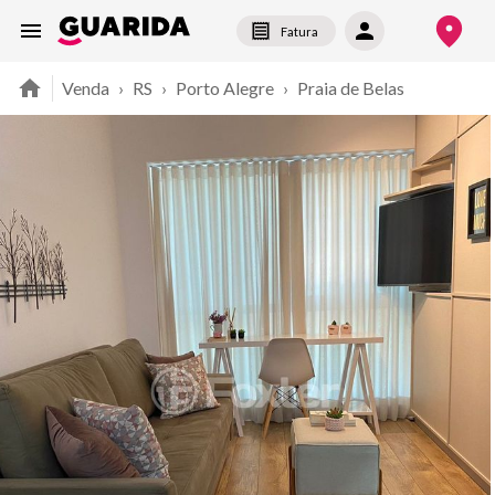
Fatura
Venda
›
RS
›
Porto Alegre
›
Praia de Belas