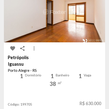
Petrópolis
Iguassu
Porto Alegre - RS
1
1
1
Dormitório
Banheiro
Vaga
38
m²
R$ 630.000
Código:
199705