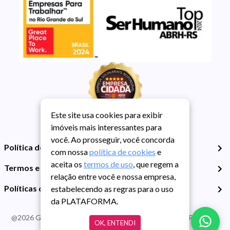
Este site usa cookies para exibir
imóveis mais interessantes para
você. Ao prosseguir, você concorda
Política de Privacidade
com nossa
política de cookies
e
aceita os
termos de uso
, que regem a
Termos e Condições de Uso
relação entre você e nossa empresa,
Políticas de Cookies
estabelecendo as regras para o uso
da PLATAFORMA.
@
2026
Guarida Imóvel. Todos os direitos reservados. CRECI RS -
OK, ENTENDI
413J | CNPJ Guarida: 89.398.606/0001-30