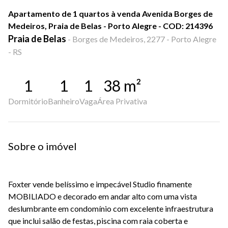
Apartamento de 1 quartos à venda Avenida Borges de
Medeiros, Praia de Belas - Porto Alegre - COD: 214396
Praia de Belas
-
Borges de Medeiros, 2277 - Porto Alegre
- RS
1
1
1
38
m²
Dormitório
Banheiro
Vaga
Área Privativa
Sobre o imóvel
Foxter vende belíssimo e impecável Studio finamente
MOBILIADO e decorado em andar alto com uma vista
deslumbrante em condomínio com excelente infraestrutura
que inclui salão de festas, piscina com raia coberta e