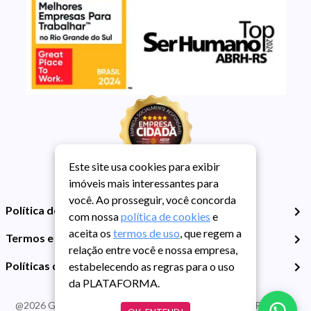
Este site usa cookies para exibir
imóveis mais interessantes para
você. Ao prosseguir, você concorda
Política de Privacidade
com nossa
política de cookies
e
aceita os
termos de uso
, que regem a
Termos e Condições de Uso
relação entre você e nossa empresa,
Políticas de Cookies
estabelecendo as regras para o uso
da PLATAFORMA.
@
2026
Guarida Imóvel. Todos os direitos reservados. CRECI RS -