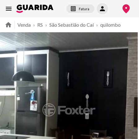
Fatura
Venda
›
RS
›
São Sebastião do Caí
›
quilombo