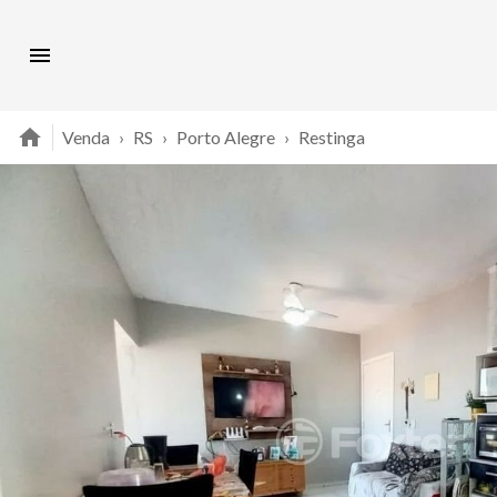
Venda
›
RS
›
Porto Alegre
›
Restinga