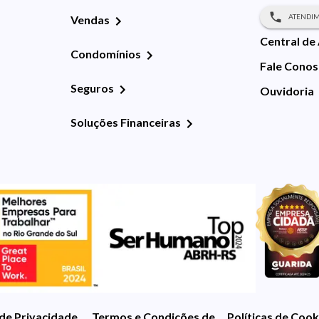
ATENDIM
Vendas
Central de
Condomínios
Fale Cono
Seguros
Ouvidoria
Soluções Financeiras
 de Privacidade
Termos e Condições de Uso
Políticas de Cook