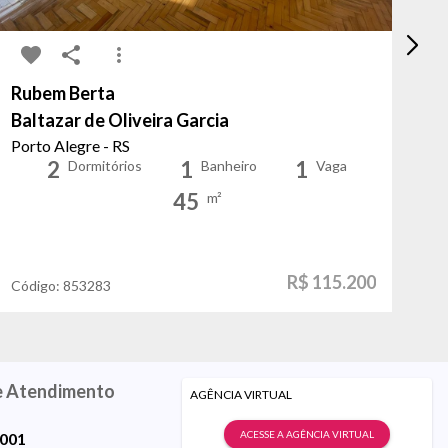
Rubem Berta
Ma
Baltazar de Oliveira Garcia
Fl
Porto Alegre - RS
Al
2
1
1
Dormitórios
Banheiro
Vaga
45
m²
R$ 115.200
Código:
853283
Có
e Atendimento
AGÊNCIA VIRTUAL
ACESSE A AGÊNCIA VIRTUAL
9001