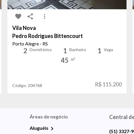
Vila Nova
Pedro Rodrigues Bittencourt
Porto Alegre - RS
2
1
1
Dormitórios
Banheiro
Vaga
45
m²
R$ 115.200
Código:
204768
Áreas de negócio
Central d
Aluguéis
(51) 3327-