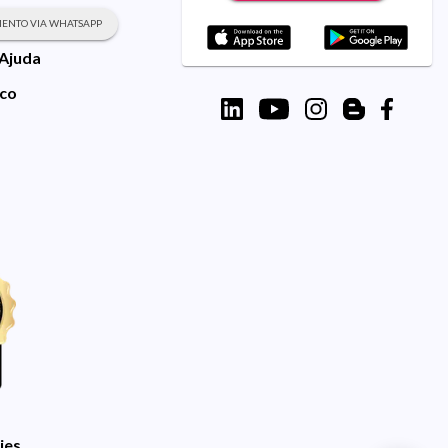
ENTO VIA WHATSAPP
 Ajuda
sco
ies