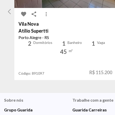
Vila Nova
Atílio Supertti
Porto Alegre - RS
2
1
1
Dormitórios
Banheiro
Vaga
45
m²
R$ 115.200
Código:
891097
Sobre nós
Trabalhe com a gente
Grupo Guarida
Guarida Carreiras