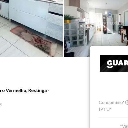
ro Vermelho, Restinga -
Condomínio*
S
IPTU*
*Val