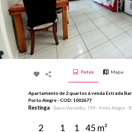
Fotos
Mapa
Apartamento de 2 quartos à venda Estrada Bar
Porto Alegre - COD: 1002677
Restinga
-
Barro Vermelho, 799 - Porto Alegre - R
2
1
1
45
m²