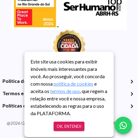
Este site usa cookies para exibir
imóveis mais interessantes para
você. Ao prosseguir, você concorda
Política de Privacidade
com nossa
política de cookies
e
aceita os
termos de uso
, que regem a
Termos e Condições de Uso
relação entre você e nossa empresa,
Políticas de Cookies
estabelecendo as regras para o uso
da PLATAFORMA.
@
2026
Guarida Imóvel. Todos os direitos reservados. CRECI RS -
OK, ENTENDI
413J | CNPJ Guarida: 89.398.606/0001-30