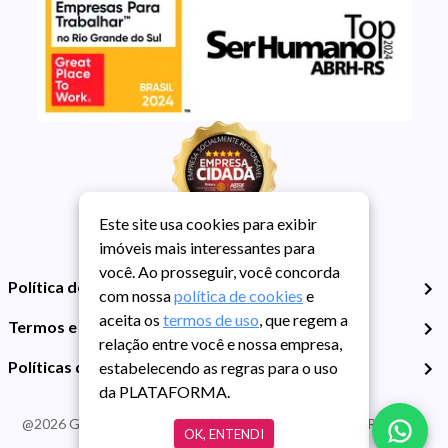
Este site usa cookies para exibir
imóveis mais interessantes para
você. Ao prosseguir, você concorda
Política de Privacidade
com nossa
política de cookies
e
aceita os
termos de uso
, que regem a
Termos e Condições de Uso
relação entre você e nossa empresa,
Políticas de Cookies
estabelecendo as regras para o uso
da PLATAFORMA.
@
2026
Guarida Imóvel. Todos os direitos reservados. CRECI RS -
OK, ENTENDI
413J | CNPJ Guarida: 89.398.606/0001-30