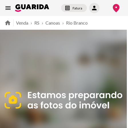
Fatura
Venda
›
RS
›
Canoas
›
Rio Branco