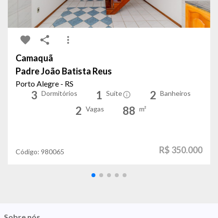
Camaquã
Padre João Batista Reus
Porto Alegre - RS
3
1
2
Dormitórios
Suíte
Banheiros
2
88
Vagas
m²
R$ 350.000
Código:
980065
Sobre nós