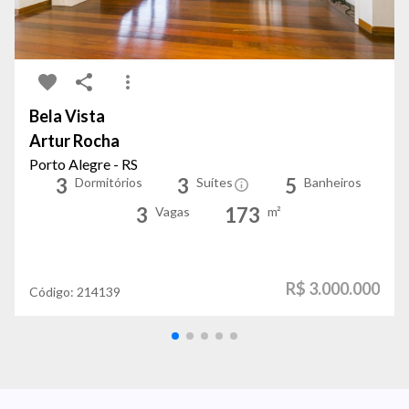
Bela Vista
Artur Rocha
Porto Alegre - RS
3
3
5
Dormitórios
Suítes
Banheiros
3
173
Vagas
m²
R$ 3.000.000
Código:
214139