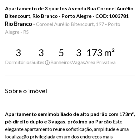
Apartamento de 3 quartos à venda Rua Coronel Aurélio
Bitencourt, Rio Branco - Porto Alegre - COD: 1003781
Rio Branco
-
Coronel Aurélio Bitencourt, 197 - Porto
Alegre - RS
3
3
5
3
173
m²
Dormitórios
Suítes
Banheiros
Vagas
Área Privativa
Sobre o imóvel
Apartamento semimobiliado de alto padrão com 173m²,
pé-direito duplo e 3 vagas, próximo ao Parcão
Este
elegante apartamento reúne sofisticação, amplitude e uma
localização privilegiada em um dos endereços mais