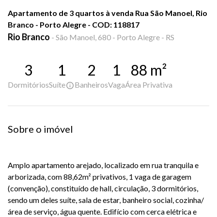
Apartamento de 3 quartos à venda Rua São Manoel, Rio
Branco - Porto Alegre - COD: 118817
Rio Branco
-
São Manoel, 680 - Porto Alegre - RS
3
1
2
1
88
m²
Dormitórios
Suíte
Banheiros
Vaga
Área Privativa
Sobre o imóvel
Amplo apartamento arejado, localizado em rua tranquila e
arborizada, com 88,62m² privativos, 1 vaga de garagem
(convenção), constituído de hall, circulação, 3 dormitórios,
sendo um deles suíte, sala de estar, banheiro social, cozinha/
área de serviço, água quente. Edifício com cerca elétrica e