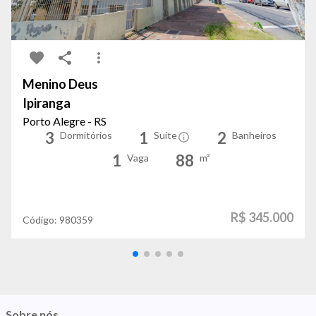
Menino Deus
Ipiranga
Porto Alegre - RS
3
1
2
Dormitórios
Suíte
Banheiros
1
88
Vaga
m²
R$ 345.000
Código:
980359
Sobre nós