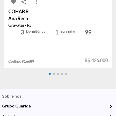
COHAB B
Ana Rech
Gravataí - RS
3
1
99
Dormitórios
Banheiro
m²
R$ 426.000
Código:
916689
Sobre nós
Grupo Guarida