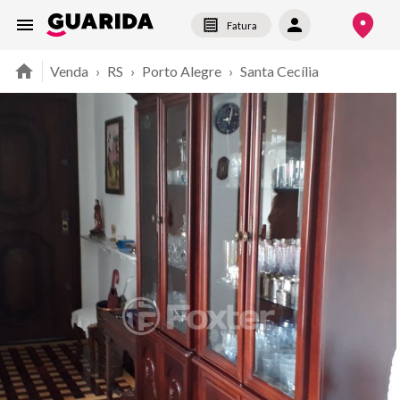
Fatura
Venda
›
RS
›
Porto Alegre
›
Santa Cecília