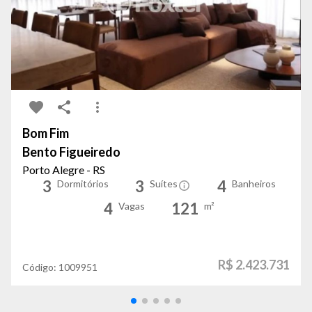
Bom Fim
Bento Figueiredo
Porto Alegre - RS
3
3
4
Dormitórios
Suítes
Banheiros
4
121
Vagas
m²
R$ 2.423.731
Código:
1009951