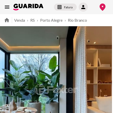
Fatura
Venda
›
RS
›
Porto Alegre
›
Rio Branco