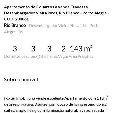
Apartamento de 3 quartos à venda Travessa
Desembargador Viêira Píres, Rio Branco - Porto Alegre -
COD: 288061
Rio Branco
-
Desembargador Vieira Pires, 115 - Porto
Alegre - RS
3
3
3
2
143
m²
Dormitórios
Suítes
Banheiros
Vagas
Área Privativa
Sobre o imóvel
Foxter Imobiliária vende excelente Apartamento com 143m²
de área privativa, 3 suítes, com opção de living estendido e 2
suítes, amplo living com iluminação natural, lavabo, sacada