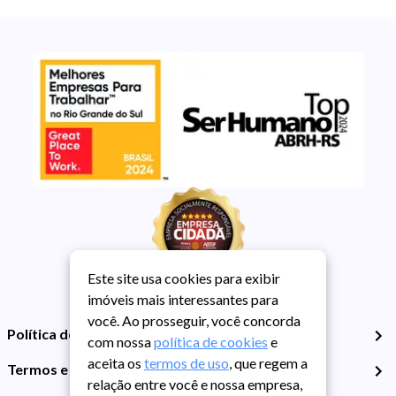
Este site usa cookies para exibir
imóveis mais interessantes para
você. Ao prosseguir, você concorda
Política de Privacidade
com nossa
política de cookies
e
aceita os
termos de uso
, que regem a
Termos e Condições de Uso
relação entre você e nossa empresa,