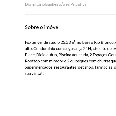
Dormitório
Banheiro
Área Privativa
Sobre o imóvel
Foxter
vende
studio
25,53m², no bairro Rio Branco
alto. Condomínio com segurança 24H, circuito de tv
Place
, Bicicletário, Piscina aquecida, 2 Espaços Gou
Rooftop
com mirador e 2 quiosques com churrasquei
Supermercados, restaurantes, pet shop, farmácias, 
sua visita!!