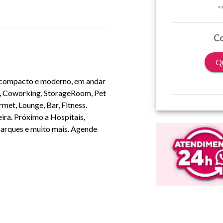
*
Co
Qu
, compacto e moderno, em andar
,
Coworking
,
Storage
Room
, Pet
rmet, Lounge, Bar, Fitness.
ra. Próximo a Hospitais,
parques e muito mais. Agende