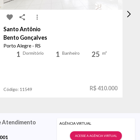
Santo Antônio
Mo
Bento Gonçalves
An
Porto Alegre - RS
Po
1
1
25
Dormitório
Banheiro
m²
R$ 410.000
Código:
11549
Có
e Atendimento
AGÊNCIA VIRTUAL
ACESSE A AGÊNCIA VIRTUAL
9001