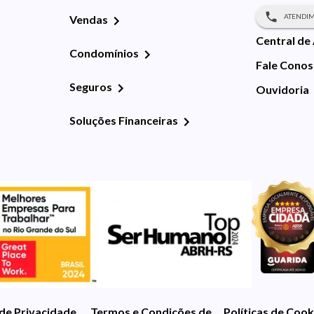
ATENDIM
Vendas
Central de
Condomínios
Fale Cono
Seguros
Ouvidoria
Soluções Financeiras
 de Privacidade
Termos e Condições de Uso
Políticas de Cook