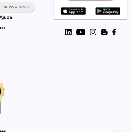
ENTO VIA WHATSAPP
 Ajuda
sco
ies