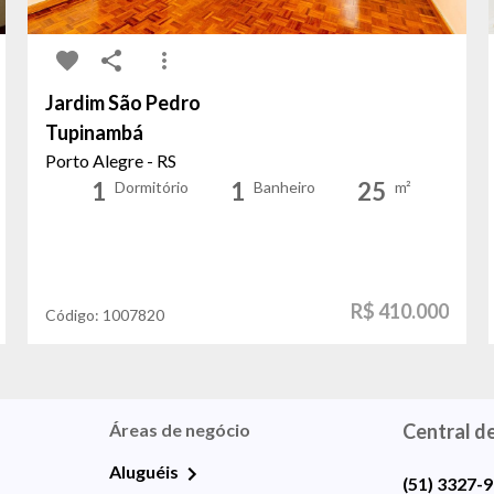
Jardim São Pedro
Tupinambá
Porto Alegre - RS
1
1
25
Dormitório
Banheiro
m²
R$ 410.000
Código:
1007820
Áreas de negócio
Central d
Aluguéis
(51) 3327-