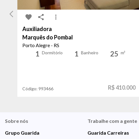
Auxiliadora
Marquês do Pombal
Porto Alegre - RS
1
1
25
Dormitório
Banheiro
m²
R$ 410.000
Código:
993466
Sobre nós
Trabalhe com a gente
Grupo Guarida
Guarida Carreiras