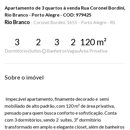
Apartamento de 3 quartos à venda Rua Coronel Bordini,
Rio Branco - Porto Alegre - COD: 979425
Rio Branco
-
Coronel Bordini, 1655 - Porto Alegre - RS
3
2
3
2
120
m²
Dormitórios
Suítes
Banheiros
Vagas
Área Privativa
Sobre o imóvel
Impecável apartamento, finamente decorado e semi
mobíliado de alto padrão
, com
120 m² de área privativa
,
pensado para quem busca conforto e sofisticação. Conta
com 3 dormitórios, sendo 2
suítes
, 3º dormitório
transformado em amplo e elegante
closet
, além de
banheiros