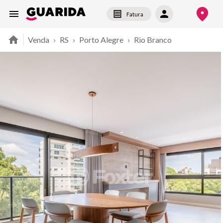
Fatura
Venda
›
RS
›
Porto Alegre
›
Rio Branco