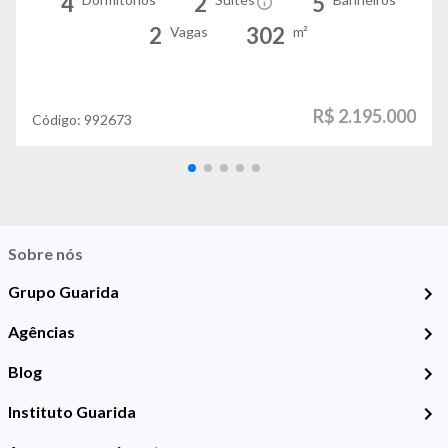
4
2
5
2
302
Vagas
m²
R$ 2.195.000
Código:
992673
Sobre nós
Grupo Guarida
Agências
Blog
Instituto Guarida