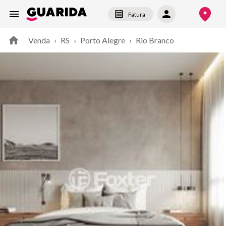
Fatura
Venda
›
RS
›
Porto Alegre
›
Rio Branco