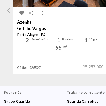
Azenha
Getúlio Vargas
Porto Alegre - RS
2
1
1
Dormitórios
Banheiro
Vaga
55
m²
R$ 297.000
Código:
926527
Sobre nós
Trabalhe com a gente
Grupo Guarida
Guarida Carreiras