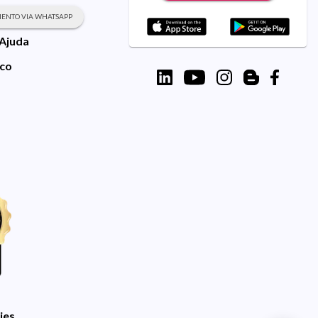
ENTO VIA WHATSAPP
 Ajuda
sco
ies