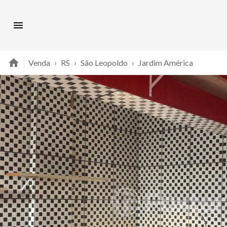
Venda
›
RS
›
São Leopoldo
›
Jardim América