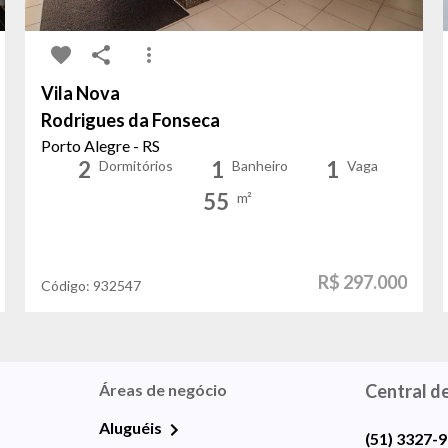
Vila Nova
Rodrigues da Fonseca
Porto Alegre - RS
2
1
1
Dormitórios
Banheiro
Vaga
55
m²
R$ 297.000
Código:
932547
Áreas de negócio
Central d
Aluguéis
(51) 3327-