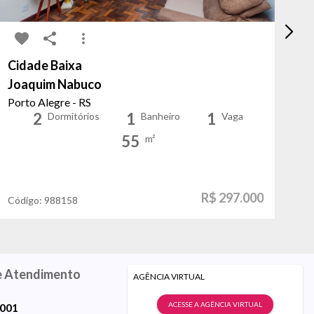
Cidade Baixa
Pe
Joaquim Nabuco
Co
Porto Alegre - RS
Po
2
1
1
Dormitórios
Banheiro
Vaga
55
m²
R$ 297.000
Código:
988158
Có
e Atendimento
AGÊNCIA VIRTUAL
ACESSE A AGÊNCIA VIRTUAL
9001