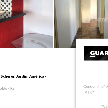
Scherer, Jardim América -
Condomínio*
oldo - RS
IPTU*
*Val