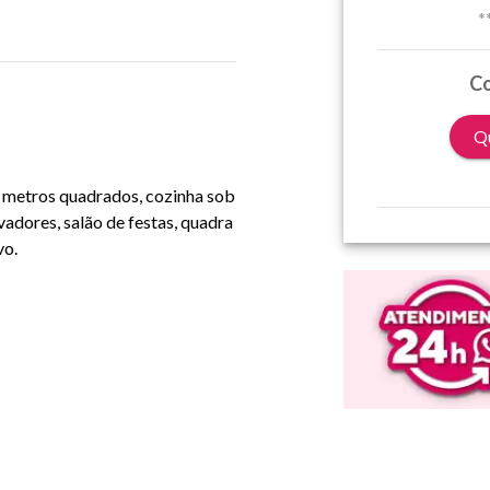
*
Co
Qu
 metros quadrados, cozinha sob
vadores, salão de festas, quadra
vo.