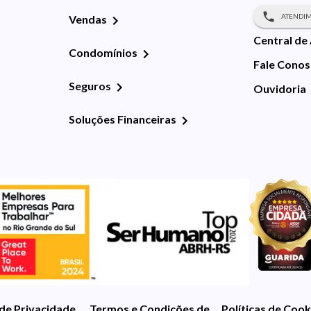
ATENDIM
Vendas
Central de
Condomínios
Fale Cono
Seguros
Ouvidoria
Soluções Financeiras
 de Privacidade
Termos e Condições de Uso
Políticas de Cook