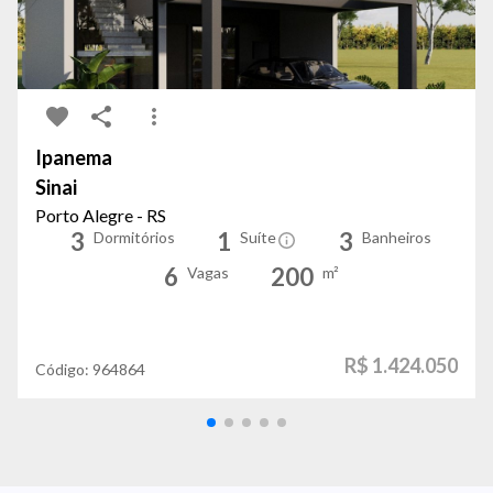
Ipanema
Sinai
Porto Alegre - RS
3
1
3
Dormitórios
Suíte
Banheiros
6
200
Vagas
m²
R$ 1.424.050
Código:
964864