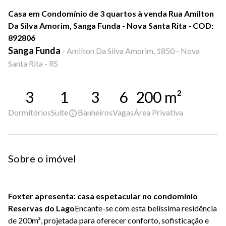
Casa em Condomínio de 3 quartos à venda Rua Amilton
Da Silva Amorim, Sanga Funda - Nova Santa Rita - COD:
892806
Sanga Funda
-
Amilton Da Silva Amorim, 1850 - Nova
Santa Rita - RS
3
1
3
6
200
m²
Dormitórios
Suíte
Banheiros
Vagas
Área Privativa
Sobre o imóvel
Foxter apresenta: casa espetacular no condomínio
Reservas do Lago
Encante-se com esta belíssima residência
de 200m², projetada para oferecer conforto, sofisticação e