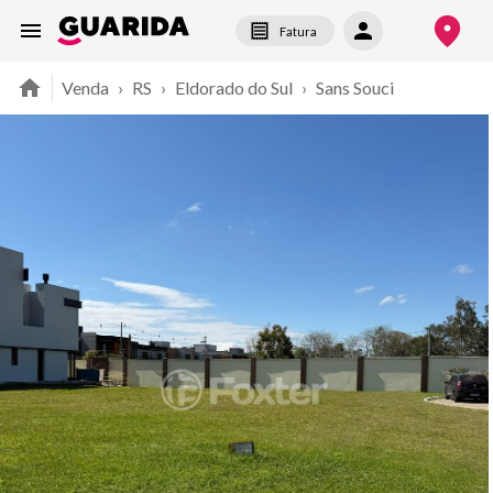
Fatura
Venda
›
RS
›
Eldorado do Sul
›
Sans Souci