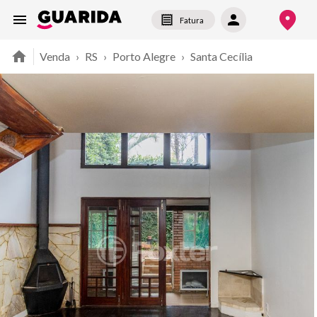
Fatura
Venda
›
RS
›
Porto Alegre
›
Santa Cecília