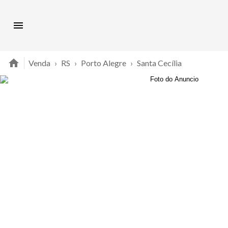
Venda
›
RS
›
Porto Alegre
›
Santa Cecília