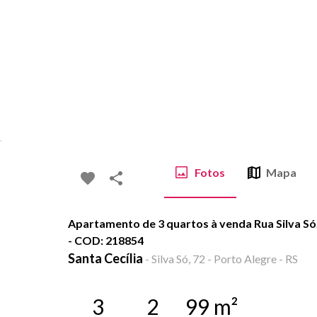
Fotos
Mapa
Apartamento de 3 quartos à venda Rua Silva Só, 
- COD: 218854
Santa Cecília
-
Silva Só, 72 - Porto Alegre - RS
3
2
99
m²