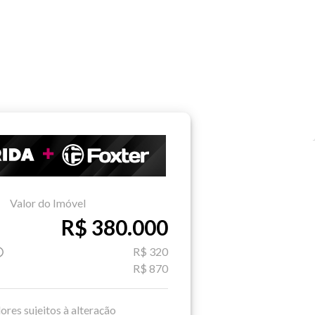
Valor do Imóvel
R$ 380.000
R$ 320
R$ 870
ores sujeitos à alteração