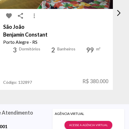
São João
Mo
Benjamin Constant
Ne
Porto Alegre - RS
Po
3
2
99
Dormitórios
Banheiros
m²
R$ 380.000
Código:
132897
Có
e Atendimento
AGÊNCIA VIRTUAL
ACESSE A AGÊNCIA VIRTUAL
9001