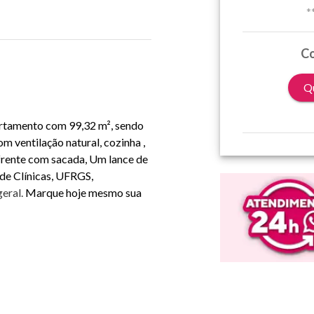
*
Co
Qu
partamento com 99,32 m², sendo
om ventilação natural, cozinha ,
frente com sacada, Um lance de
de Clínicas, UFRGS,
geral.
Marque hoje mesmo sua