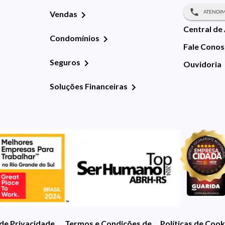
ATENDIM
Vendas
Central de
Condomínios
Fale Cono
Seguros
Ouvidoria
Soluções Financeiras
 de Privacidade
Termos e Condições de Uso
Políticas de Cook