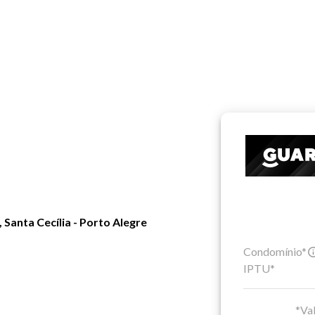
Santa Cecília - Porto Alegre
Condomínio*
IPTU*
*Val