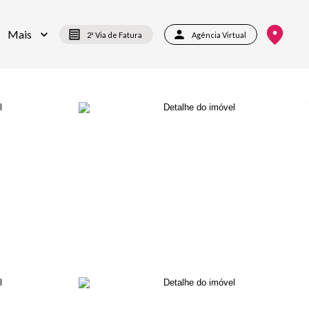
Mais
2ª Via de Fatura
Agência Virtual