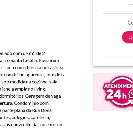
*
Co
Qu
iliado com 69 m², de 2
irro Santa Cecília. Possui um
ericana com churrasqueira, área
er com trilho aparente, com dois
a sob medida na cozinha, sala,
janela ampla no living,
s dormitórios. Garagem de vaga
bertura. Condomínio com
na parte plana da Rua Dona
ntes, colégios, cafeteria,
as as conveniências no entorno.