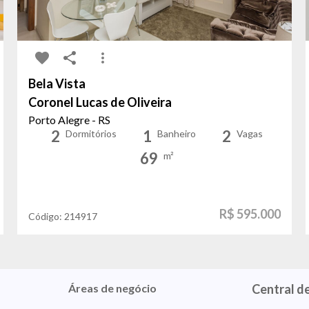
Bela Vista
Coronel Lucas de Oliveira
Porto Alegre - RS
2
1
2
Dormitórios
Banheiro
Vagas
69
m²
R$ 595.000
Código:
214917
Áreas de negócio
Central d