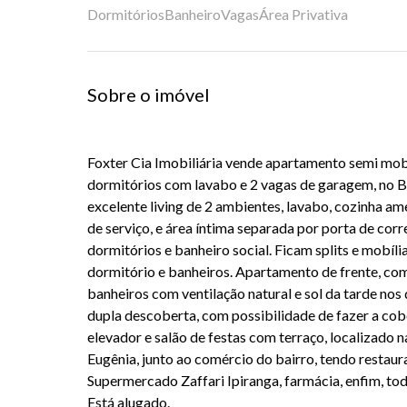
Dormitórios
Banheiro
Vagas
Área Privativa
Sobre o imóvel
Foxter Cia Imobiliária vende apartamento semi mob
dormitórios com lavabo e 2 vagas de garagem, no Ba
excelente living de 2 ambientes, lavabo, cozinha am
de serviço, e área íntima separada por porta de corr
dormitórios e banheiro social. Ficam splits e mobíli
dormitório e banheiros. Apartamento de frente, com 
banheiros com ventilação natural e sol da tarde no
dupla descoberta, com possibilidade de fazer a co
elevador e salão de festas com terraço, localizado 
Eugênia, junto ao comércio do bairro, tendo restaura
Supermercado Zaffari Ipiranga, farmácia, enfim, tod
Está alugado.