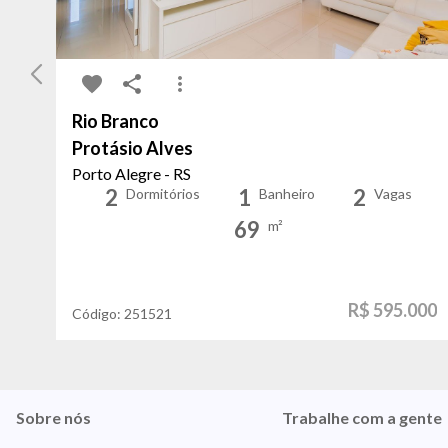
Rio Branco
Protásio Alves
Porto Alegre - RS
2
1
2
Dormitórios
Banheiro
Vagas
69
m²
R$ 595.000
Código:
251521
Sobre nós
Trabalhe com a gente