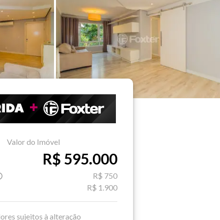
Valor do Imóvel
R$ 595.000
R$ 750
R$ 1.900
ores sujeitos à alteração