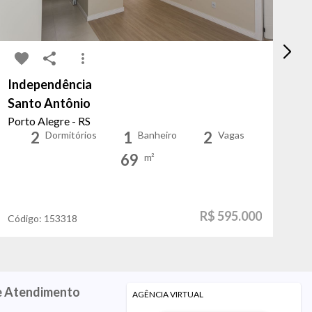
Independência
Hi
Santo Antônio
Do
Porto Alegre - RS
Po
2
1
2
Dormitórios
Banheiro
Vagas
69
m²
R$ 595.000
Código:
153318
Có
e Atendimento
AGÊNCIA VIRTUAL