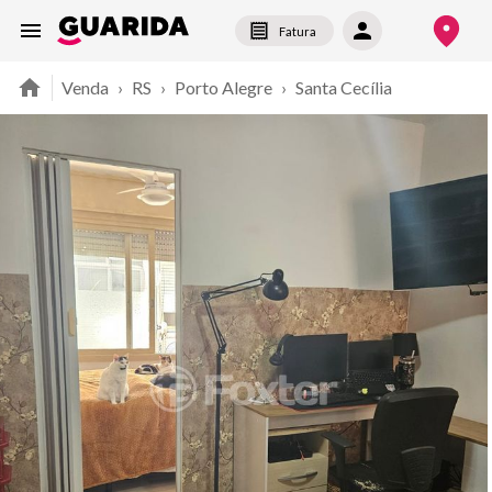
Fatura
Venda
›
RS
›
Porto Alegre
›
Santa Cecília