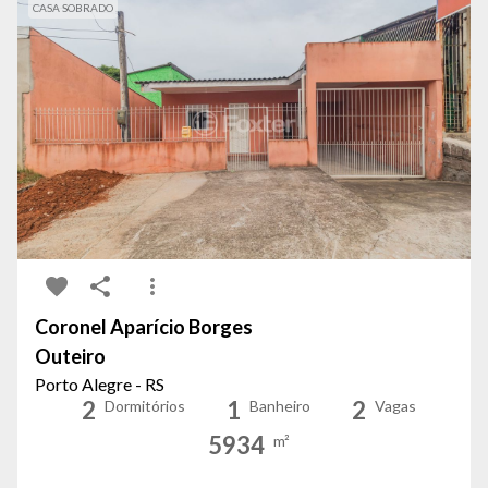
CASA SOBRADO
Coronel Aparício Borges
Outeiro
Porto Alegre - RS
2
1
2
Dormitórios
Banheiro
Vagas
5934
m²