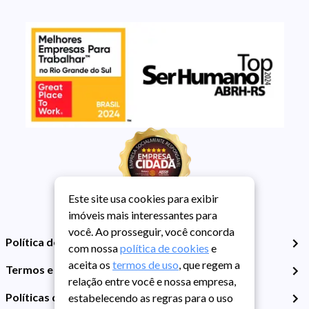
Este site usa cookies para exibir
imóveis mais interessantes para
você. Ao prosseguir, você concorda
Política de Privacidade
com nossa
política de cookies
e
aceita os
termos de uso
, que regem a
Termos e Condições de Uso
relação entre você e nossa empresa,
Políticas de Cookies
estabelecendo as regras para o uso