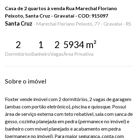
Casa de 2 quartos à venda Rua Marechal Floriano
Peixoto, Santa Cruz - Gravataí - COD: 915097
Santa Cruz
-
Marechal Floriano Peixoto, 77 - Gravataí - RS
2
1
2
5934
m²
Dormitórios
Banheiro
Vagas
Área Privativa
Sobre o imóvel
Foxter
vende imóvel com 2 dormitórios, 2 vagas de garagem
(ambas com portão eletrônico), piscina e quiosque. Possui
área de serviço externa com teto rebatível, sala com sanca de
gesso, cozinha planejada em pedra (permanece no imóvel) e
banheiro com móvel planejado e acabamento em pedra
(permanece no imóvel). Para maior segurança, conta com