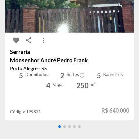
Serraria
Monsenhor André Pedro Frank
Porto Alegre - RS
5
2
5
Dormitórios
Suítes
Banheiros
4
250
Vagas
m²
R$ 640.000
Código:
199871