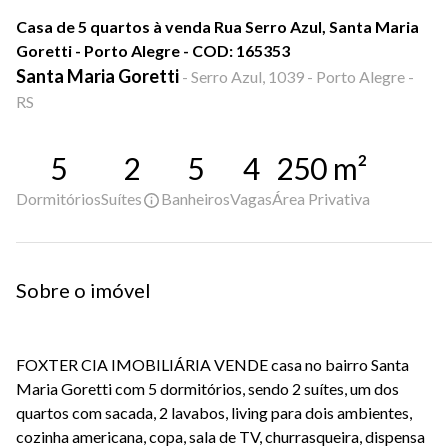
Casa de 5 quartos à venda Rua Serro Azul, Santa Maria
Goretti - Porto Alegre - COD: 165353
Santa Maria Goretti
-
Serro Azul, 1039 - Porto Alegre -
RS
5
2
5
4
250
m²
Dormitórios
Suítes
Banheiros
Vagas
Área Privativa
Sobre o imóvel
FOXTER CIA IMOBILIÁRIA VENDE casa no bairro Santa
Maria Goretti com 5 dormitórios, sendo 2 suítes, um dos
quartos com sacada, 2 lavabos, living para dois ambientes,
cozinha americana, copa, sala de TV, churrasqueira, dispensa