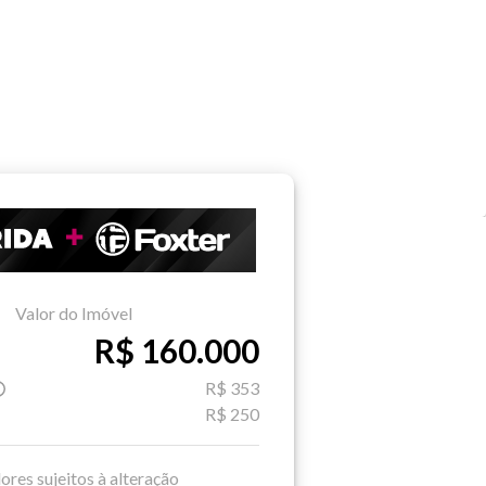
Valor do Imóvel
R$ 160.000
R$ 353
R$ 250
ores sujeitos à alteração