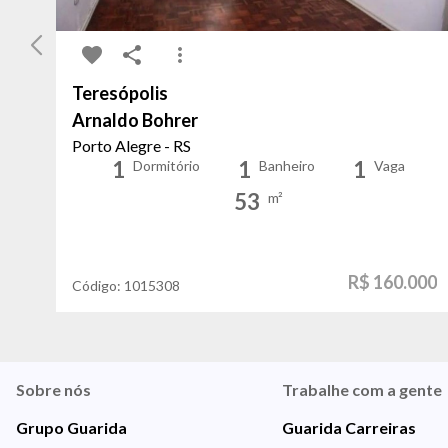
Teresópolis
Arnaldo Bohrer
Porto Alegre - RS
1
1
1
Dormitório
Banheiro
Vaga
53
m²
R$ 160.000
Código:
1015308
Sobre nós
Trabalhe com a gente
Grupo Guarida
Guarida Carreiras