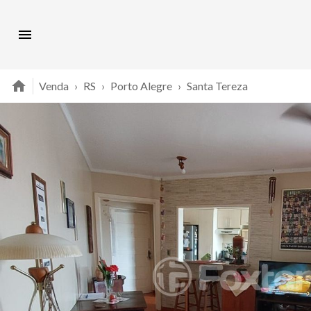
Venda
›
RS
›
Porto Alegre
›
Santa Tereza