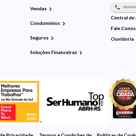
ATENDIM
Vendas
Central de
Condomínios
Fale Cono
Seguros
Ouvidoria
Soluções Financeiras
 de Privacidade
Termos e Condições de Uso
Políticas de Cook