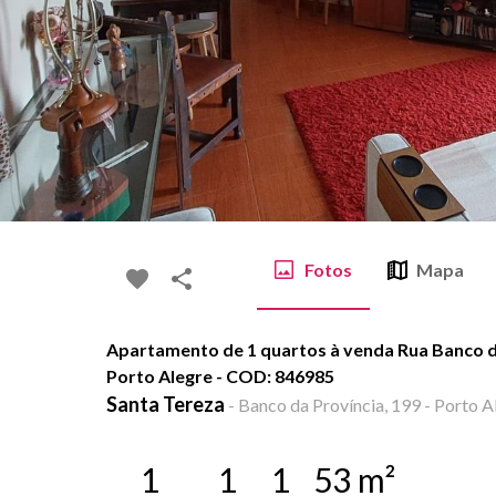
Fotos
Mapa
Apartamento de 1 quartos à venda Rua Banco da
Porto Alegre - COD: 846985
Santa Tereza
-
Banco da Província, 199 - Porto A
1
1
1
53
m²