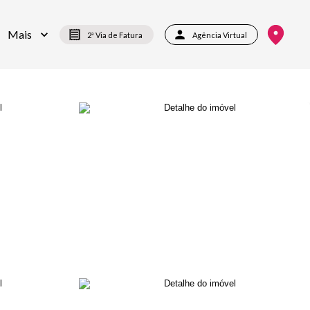
Mais
2ª Via de Fatura
Agência Virtual