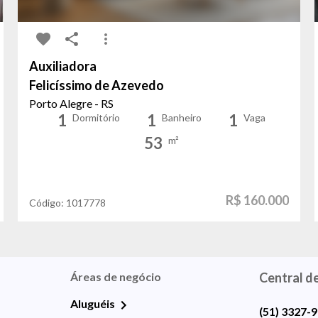
Auxiliadora
Felicíssimo de Azevedo
Porto Alegre - RS
1
1
1
Dormitório
Banheiro
Vaga
53
m²
R$ 160.000
Código:
1017778
Áreas de negócio
Central d
Aluguéis
(51) 3327-