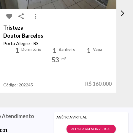
Tristeza
Fl
Doutor Barcelos
C
Porto Alegre - RS
Po
1
1
1
Dormitório
Banheiro
Vaga
53
m²
R$ 160.000
Código:
202245
Có
e Atendimento
AGÊNCIA VIRTUAL
ACESSE A AGÊNCIA VIRTUAL
9001