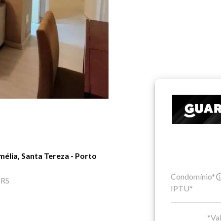
élia, Santa Tereza - Porto
Condomínio*
 RS
IPTU*
*Val