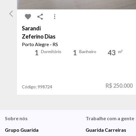
Sarandi
Zeferino Dias
Porto Alegre - RS
1
1
43
Dormitório
Banheiro
m²
R$ 250.000
Código:
998724
Sobre nós
Trabalhe com a gente
Grupo Guarida
Guarida Carreiras