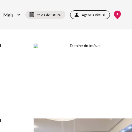
Mais
2ª Via de Fatura
Agência Virtual