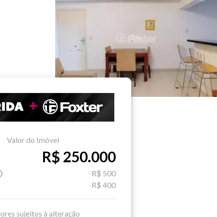
Valor do Imóvel
R$ 250.000
R$ 500
R$ 400
ores sujeitos à alteração