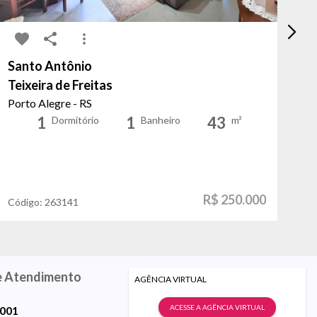
Santo Antônio
Pe
Teixeira de Freitas
M
Porto Alegre - RS
Po
1
1
43
Dormitório
Banheiro
m²
R$ 250.000
Código:
263141
Có
e Atendimento
AGÊNCIA VIRTUAL
ACESSE A AGÊNCIA VIRTUAL
9001