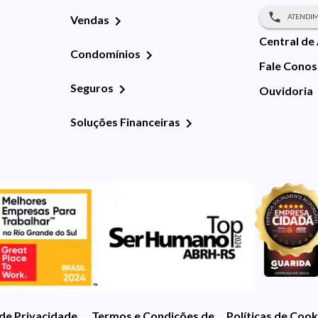
ATENDIM
Vendas
Central de
Condomínios
Fale Cono
Seguros
Ouvidoria
Soluções Financeiras
 de Privacidade
Termos e Condições de Uso
Políticas de Cook