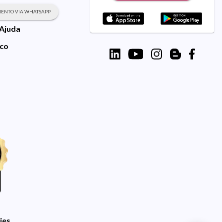
ENTO VIA WHATSAPP
 Ajuda
sco
ies