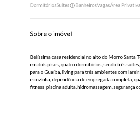
Dormitórios
Suítes
Banheiros
Vagas
Área Privativ
Sobre o imóvel
Belíssima casa residencial no alto do Morro Santa 
em dois pisos, quatro dormitórios, sendo três suítes
para o Guaíba, living para três ambientes com larei
e cozinha, dependência de empregada completa, qua
fitness, piscina adulta, hidromassagem, segurança co