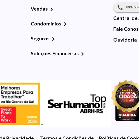
ATENDIM
Vendas
Central de
Condomínios
Fale Cono
Seguros
Ouvidoria
Soluções Financeiras
 de Privacidade
Termos e Condições de Uso
Políticas de Cook