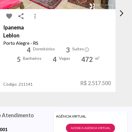
Ipanema
Pa
Leblon
Ve
Porto Alegre - RS
Po
4
3
Dormitórios
Suítes
5
4
472
Banheiros
Vagas
m²
R$ 2.517.500
Código:
211141
Có
e Atendimento
AGÊNCIA VIRTUAL
ACESSE A AGÊNCIA VIRTUAL
9001