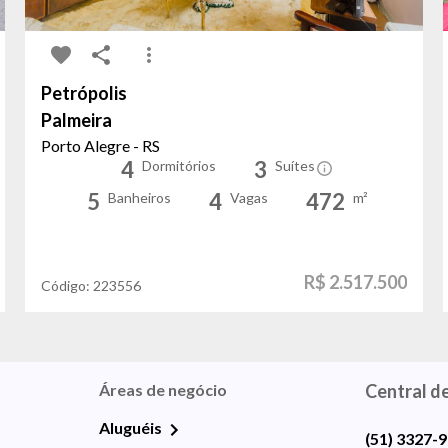
Petrópolis
Palmeira
Porto Alegre - RS
4
3
Dormitórios
Suítes
5
4
472
Banheiros
Vagas
m²
R$ 2.517.500
Código:
223556
Áreas de negócio
Central d
Aluguéis
(51) 3327-