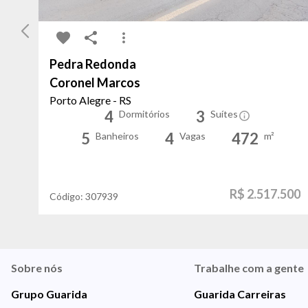
Pedra Redonda
Coronel Marcos
Porto Alegre - RS
4
3
Dormitórios
Suítes
5
4
472
Banheiros
Vagas
m²
R$ 2.517.500
Código:
307939
Sobre nós
Trabalhe com a gente
Grupo Guarida
Guarida Carreiras