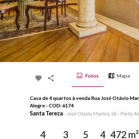
Fotos
Mapa
Casa de 4 quartos à venda Rua José Otávio Man
Alegre - COD: 6174
Santa Tereza
-
José Otávio Manica, 56 - Porto Al
4
3
5
4
472
m²