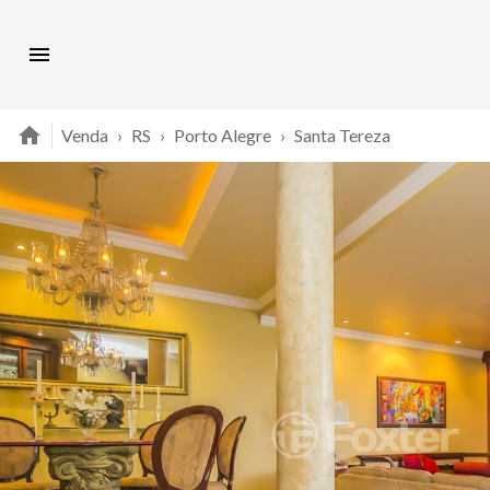
Venda
›
RS
›
Porto Alegre
›
Santa Tereza