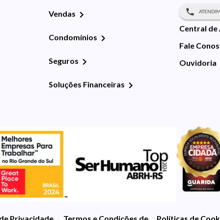
ATENDIM
Vendas
Central de
Condomínios
Fale Cono
Seguros
Ouvidoria
Soluções Financeiras
 de Privacidade
Termos e Condições de Uso
Políticas de Cook