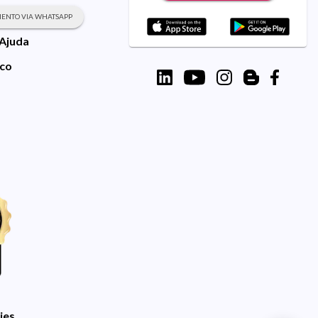
ENTO VIA WHATSAPP
 Ajuda
sco
ies