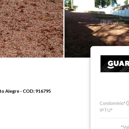
rto Alegre - COD: 916795
Condomínio*
IPTU*
*Val