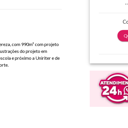
*
Co
Qu
Tereza, com 990m² com projeto
lustrações do projeto em
scola e próximo a Uniriter e de
orte.