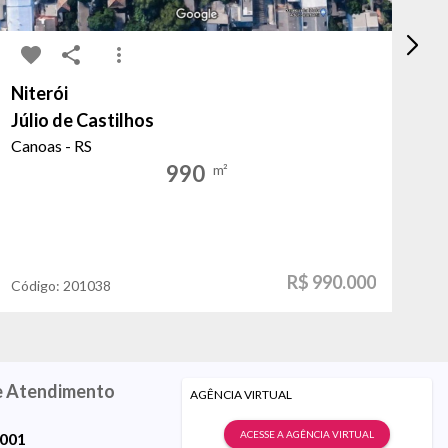
Niterói
Cr
Júlio de Castilhos
Ja
Canoas - RS
Po
990
m²
R$ 990.000
Código:
201038
Có
e Atendimento
AGÊNCIA VIRTUAL
ACESSE A AGÊNCIA VIRTUAL
9001