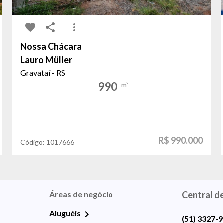
Nossa Chácara
Lauro Müller
Gravataí - RS
990
m²
R$ 990.000
Código:
1017666
Áreas de negócio
Central d
Aluguéis
(51) 3327-