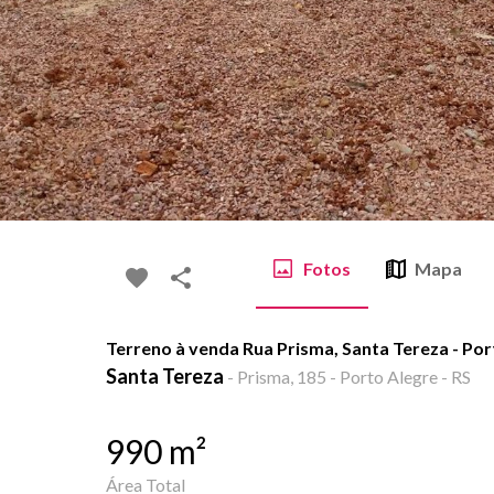
Fotos
Mapa
Terreno à venda Rua Prisma, Santa Tereza - Po
Santa Tereza
-
Prisma, 185 - Porto Alegre - RS
990
m²
Área Total