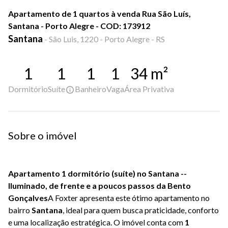
Apartamento de 1 quartos à venda Rua São Luís,
Santana - Porto Alegre - COD: 173912
Santana
-
São Luis, 1220 - Porto Alegre - RS
1
1
1
1
34
m²
Dormitório
Suíte
Banheiro
Vaga
Área Privativa
Sobre o imóvel
Apartamento 1 dormitório (suíte) no Santana -- 
Iluminado, de frente e a poucos passos da Bento 
Gonçalves
A Foxter apresenta este ótimo apartamento no 
bairro 
Santana
, ideal para quem busca praticidade, conforto 
e uma localização estratégica. O imóvel conta com 
1 