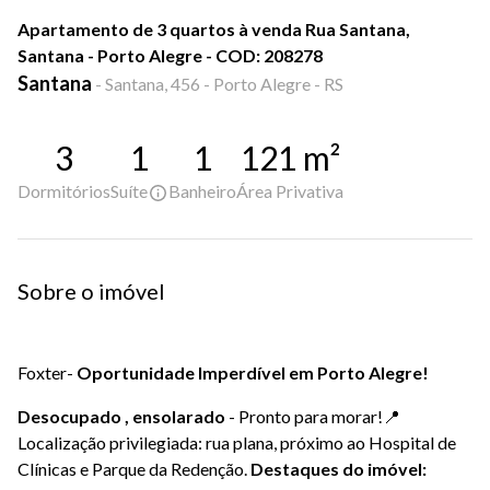
Apartamento de 3 quartos à venda Rua Santana,
Santana - Porto Alegre - COD: 208278
Santana
-
Santana, 456 - Porto Alegre - RS
3
1
1
121
m²
Dormitórios
Suíte
Banheiro
Área Privativa
Sobre o imóvel
Foxter-
Oportunidade Imperdível em Porto Alegre!
Desocupado , ensolarado
- Pronto para morar!📍
Localização privilegiada: rua plana, próximo ao Hospital de
Clínicas e Parque da Redenção.
Destaques do imóvel: