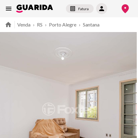
Fatura
Venda
›
RS
›
Porto Alegre
›
Santana