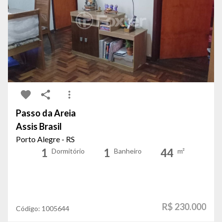
Passo da Areia
Assis Brasil
Porto Alegre - RS
1
1
44
Dormitório
Banheiro
m²
R$ 230.000
Código:
1005644