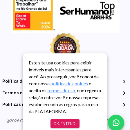
Este site usa cookies para exibir
imóveis mais interessantes para
você. Ao prosseguir, você concorda
Política de Privacidade
com nossa
política de cookies
e
aceita os
termos de uso
, que regem a
Termos e Condições de Uso
relação entre você e nossa empresa,
Políticas de Cookies
estabelecendo as regras para o uso
da PLATAFORMA.
@
2026
Guarida Imóvel. Todos os direitos reservados. CRECI RS -
OK, ENTENDI
413J | CNPJ Guarida: 89.398.606/0001-30