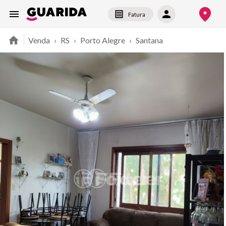
Fatura
Venda
›
RS
›
Porto Alegre
›
Santana