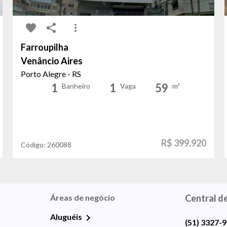
Farroupilha
Venâncio Aires
Porto Alegre - RS
1
1
59
Banheiro
Vaga
m²
R$ 399.920
Código:
260088
Áreas de negócio
Central d
Aluguéis
(51) 3327-