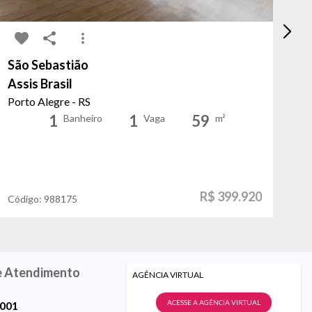
São Sebastião
In
Assis Brasil
I
Porto Alegre - RS
Po
1
1
59
Banheiro
Vaga
m²
R$ 399.920
Código:
988175
Có
e Atendimento
AGÊNCIA VIRTUAL
ACESSE A AGÊNCIA VIRTUAL
9001