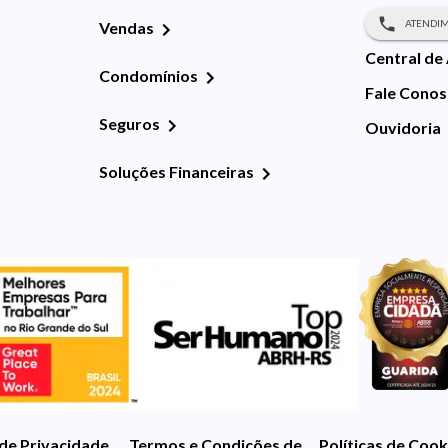
ATENDIM
Vendas
Central de
Condomínios
Fale Cono
Seguros
Ouvidoria
Soluções Financeiras
 de Privacidade
Termos e Condições de Uso
Políticas de Cook