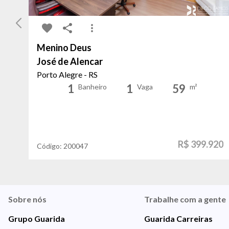
Menino Deus
José de Alencar
Porto Alegre - RS
1
1
59
Banheiro
Vaga
m²
R$ 399.920
Código:
200047
Sobre nós
Trabalhe com a gente
Grupo Guarida
Guarida Carreiras