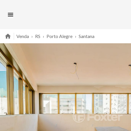
Venda
›
RS
›
Porto Alegre
›
Santana