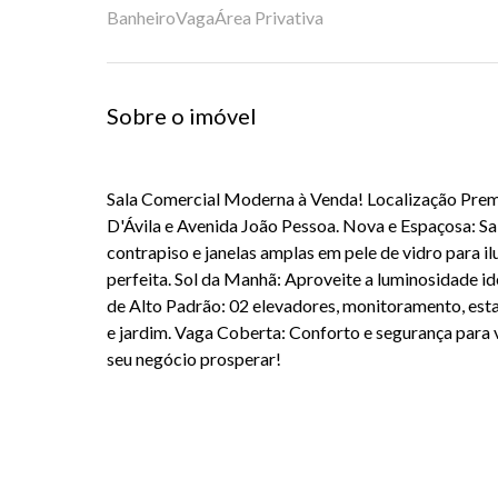
Banheiro
Vaga
Área Privativa
Sobre o imóvel
Sala Comercial Moderna à Venda! Localização Prem
D'Ávila e Avenida João Pessoa. Nova e Espaçosa: S
contrapiso e janelas amplas em pele de vidro para il
perfeita. Sol da Manhã: Aproveite a luminosidade id
de Alto Padrão: 02 elevadores, monitoramento, esta
e jardim. Vaga Coberta: Conforto e segurança para vo
seu negócio prosperar!