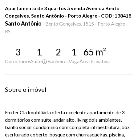
Apartamento de 3 quartos à venda Avenida Bento
Gonçalves, Santo Antônio - Porto Alegre - COD: 138418
Santo Antônio
-
Bento Gonçalves, 1515 - Porto Alegre -
RS
3
1
2
1
65
m²
Dormitórios
Suíte
Banheiros
Vaga
Área Privativa
Sobre o imóvel
Foxter Cia Imobiliária oferta excelente apartamento de 3
dormitórios com suíte, andar alto, living dois ambientes,
banho social, condomínio com completa infraestrutura, box
escriturado coberto, bosque com churrasqueiras, piscina,