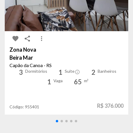
Zona Nova
Beira Mar
Capão da Canoa - RS
3
1
2
Dormitórios
Suíte
Banheiros
1
65
Vaga
m²
R$ 376.000
Código:
955401