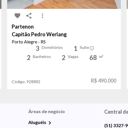
Partenon
Capitão Pedro Werlang
Porto Alegre - RS
3
1
Dormitórios
Suíte
2
2
68
Banheiros
Vagas
m²
R$ 490.000
Código:
928882
Áreas de negócio
Central d
Aluguéis
(51) 3327-