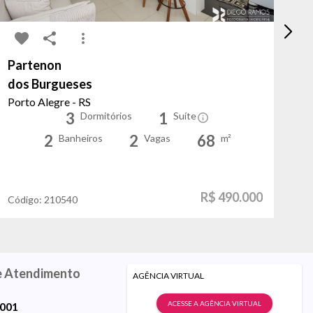
Partenon
Vi
dos Burgueses
Al
Porto Alegre - RS
Po
3
1
Dormitórios
Suíte
2
2
68
Banheiros
Vagas
m²
R$ 490.000
Código:
210540
Có
e Atendimento
AGÊNCIA VIRTUAL
ACESSE A AGÊNCIA VIRTUAL
9001