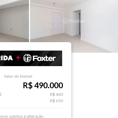
Valor do Imóvel
R$ 490.000
R$ 460
R$ 650
ores sujeitos à alteração