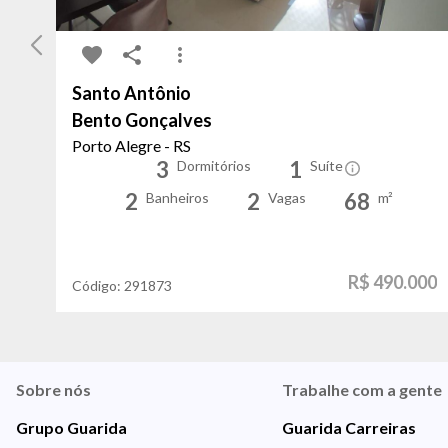
Santo Antônio
Bento Gonçalves
Porto Alegre - RS
3
1
Dormitórios
Suíte
2
2
68
Banheiros
Vagas
m²
R$ 490.000
Código:
291873
Sobre nós
Trabalhe com a gente
Grupo Guarida
Guarida Carreiras