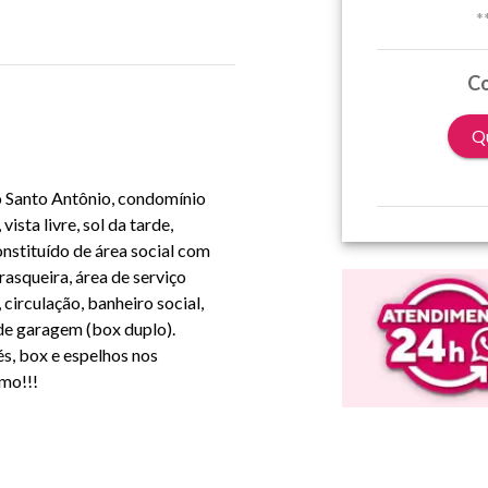
*
Co
Qu
o Santo Antônio, condomínio
ista livre, sol da tarde,
onstituído de área social com
rasqueira, área de serviço
irculação, banheiro social,
 de garagem (box duplo).
s, box e espelhos nos
smo!!!