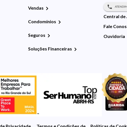
ATENDIM
Vendas
Central de
Condomínios
Fale Cono
Seguros
Ouvidoria
Soluções Financeiras
 de Privacidade
Termos e Condições de Uso
Políticas de Cook