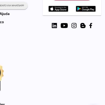
ENTO VIA WHATSAPP
 Ajuda
sco
ies