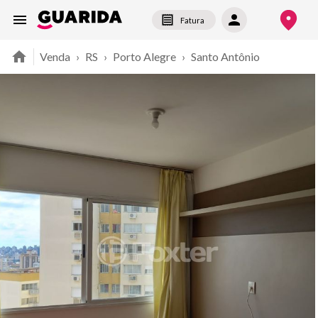
Fatura
Venda
›
RS
›
Porto Alegre
›
Santo Antônio