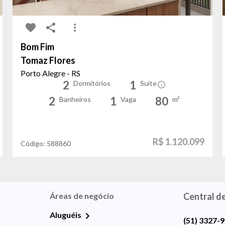
Bom Fim
Tomaz Flores
Porto Alegre - RS
2
1
Dormitórios
Suíte
2
1
80
Banheiros
Vaga
m²
R$ 1.120.099
Código:
588860
Áreas de negócio
Central d
Aluguéis
(51) 3327-