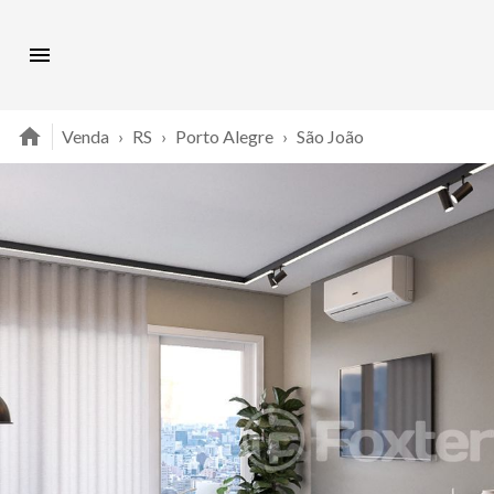
Venda
›
RS
›
Porto Alegre
›
São João