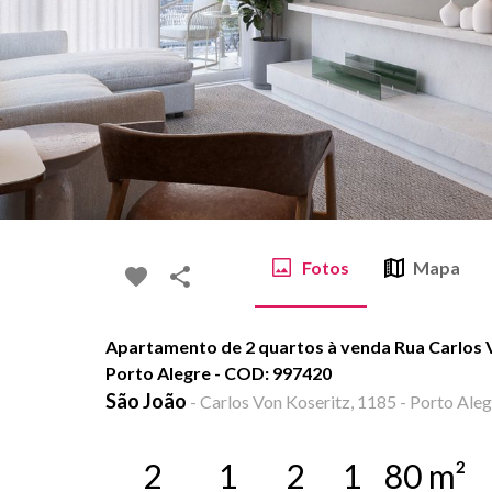
Fotos
Mapa
Apartamento de 2 quartos à venda Rua Carlos V
Porto Alegre - COD: 997420
São João
-
Carlos Von Koseritz, 1185 - Porto Aleg
2
1
2
1
80
m²