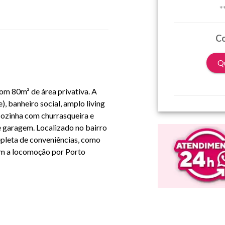
*
Co
Qu
m 80m² de área privativa. A 
, banheiro social, amplo living 
ozinha com churrasqueira e 
e garagem. Localizado no bairro 
epleta de conveniências, como 
am a locomoção por Porto 