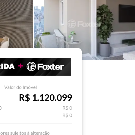
Valor do Imóvel
R$ 1.120.099
R$ 0
R$ 0
ores sujeitos à alteração