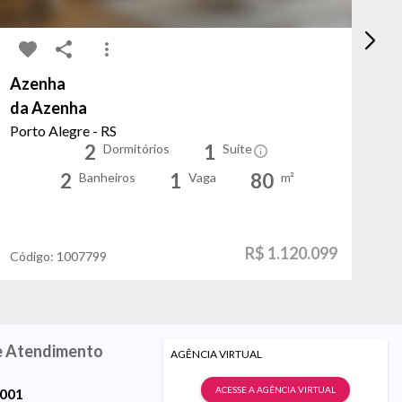
Azenha
Mo
da Azenha
Ma
Porto Alegre - RS
Po
2
1
Dormitórios
Suíte
2
1
80
Banheiros
Vaga
m²
R$ 1.120.099
Código:
1007799
Có
e Atendimento
AGÊNCIA VIRTUAL
ACESSE A AGÊNCIA VIRTUAL
9001