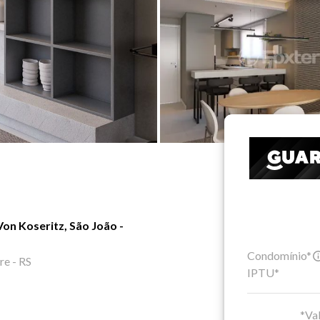
on Koseritz, São João -
Condomínio*
re - RS
IPTU*
*Val