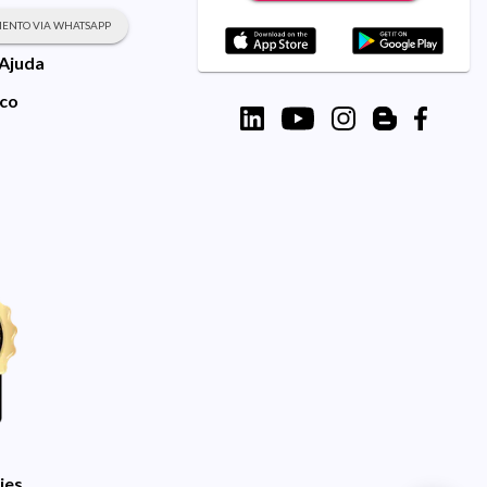
ENTO VIA WHATSAPP
 Ajuda
sco
ies