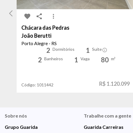
Chácara das Pedras
João Berutti
Porto Alegre - RS
2
1
Dormitórios
Suíte
2
1
80
Banheiros
Vaga
m²
R$ 1.120.099
Código:
1011442
Sobre nós
Trabalhe com a gente
Grupo Guarida
Guarida Carreiras