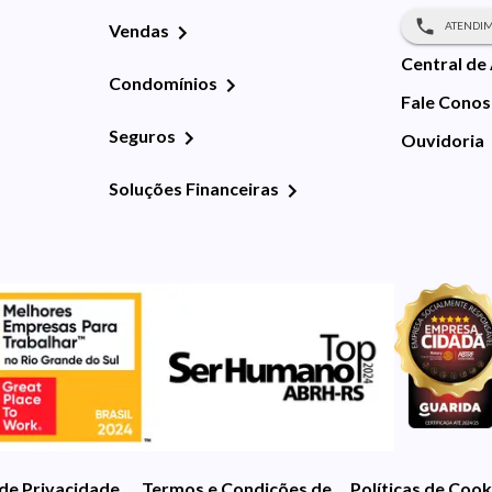
ATENDIM
Vendas
Central de
Condomínios
Fale Cono
Seguros
Ouvidoria
Soluções Financeiras
 de Privacidade
Termos e Condições de Uso
Políticas de Cook